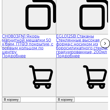
CH0803FN1 Якорь
EGL0125B Стаканы
магнитной мешалки 50
Стеклянные высокая
x 8мм, ПТФЭ покрытие, с
форма,с носиком из
осевым кольцом по
боросиликатного стекла,
центру
градуированные, 200мл
Подробнее
Подробнее
В корзину
В корзину