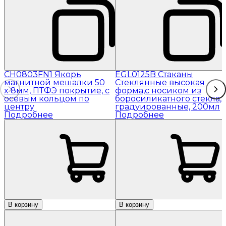
CH0803FN1 Якорь
EGL0125B Стаканы
магнитной мешалки 50
Стеклянные высокая
x 8мм, ПТФЭ покрытие, с
форма,с носиком из
осевым кольцом по
боросиликатного стекла,
центру
градуированные, 200мл
Подробнее
Подробнее
В корзину
В корзину