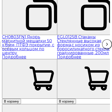
CH0803FN1 Якорь
EGL0125B Стаканы
магнитной мешалки 50
Стеклянные высокая
x 8мм, ПТФЭ покрытие, с
форма,с носиком из
осевым кольцом по
боросиликатного стекла,
центру
градуированные, 200мл
Подробнее
Подробнее
В корзину
В корзину