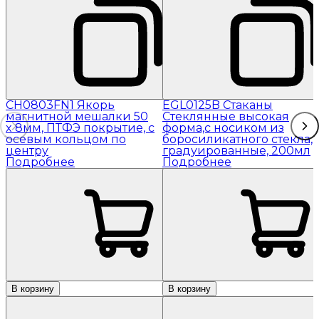
CH0803FN1 Якорь
EGL0125B Стаканы
магнитной мешалки 50
Стеклянные высокая
x 8мм, ПТФЭ покрытие, с
форма,с носиком из
осевым кольцом по
боросиликатного стекла,
центру
градуированные, 200мл
Подробнее
Подробнее
В корзину
В корзину