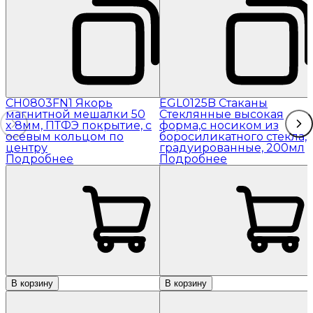
CH0803FN1 Якорь
EGL0125B Стаканы
магнитной мешалки 50
Стеклянные высокая
x 8мм, ПТФЭ покрытие, с
форма,с носиком из
осевым кольцом по
боросиликатного стекла,
центру
градуированные, 200мл
Подробнее
Подробнее
В корзину
В корзину