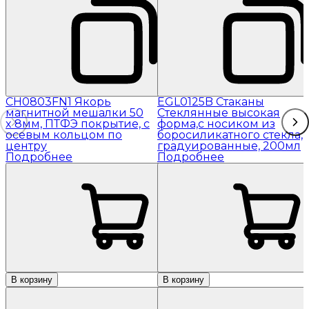
CH0803FN1 Якорь
EGL0125B Стаканы
магнитной мешалки 50
Стеклянные высокая
x 8мм, ПТФЭ покрытие, с
форма,с носиком из
осевым кольцом по
боросиликатного стекла,
центру
градуированные, 200мл
Подробнее
Подробнее
В корзину
В корзину