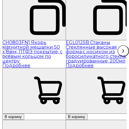
CH0803FN1 Якорь
EGL0125B Стаканы
магнитной мешалки 50
Стеклянные высокая
x 8мм, ПТФЭ покрытие, с
форма,с носиком из
осевым кольцом по
боросиликатного стекла,
центру
градуированные, 200мл
Подробнее
Подробнее
В корзину
В корзину