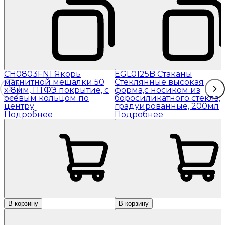
CH0803FN1 Якорь
EGL0125B Стаканы
магнитной мешалки 50
Стеклянные высокая
x 8мм, ПТФЭ покрытие, с
форма,с носиком из
осевым кольцом по
боросиликатного стекла,
центру
градуированные, 200мл
Подробнее
Подробнее
В корзину
В корзину