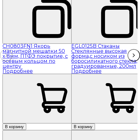
CH0803FN1 Якорь
EGL0125B Стаканы
магнитной мешалки 50
Стеклянные высокая
x 8мм, ПТФЭ покрытие, с
форма,с носиком из
осевым кольцом по
боросиликатного стекла,
центру
градуированные, 200мл
Подробнее
Подробнее
В корзину
В корзину