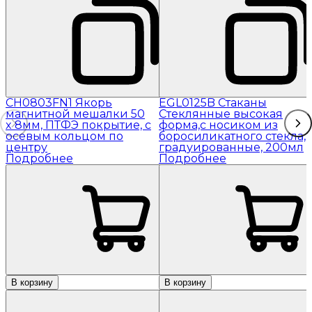
CH0803FN1 Якорь
EGL0125B Стаканы
магнитной мешалки 50
Стеклянные высокая
x 8мм, ПТФЭ покрытие, с
форма,с носиком из
осевым кольцом по
боросиликатного стекла,
центру
градуированные, 200мл
Подробнее
Подробнее
В корзину
В корзину