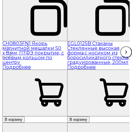
CH0803FN1 Якорь
EGL0125B Стаканы
магнитной мешалки 50
Стеклянные высокая
x 8мм, ПТФЭ покрытие, с
форма,с носиком из
осевым кольцом по
боросиликатного стекла,
центру
градуированные, 200мл
Подробнее
Подробнее
В корзину
В корзину