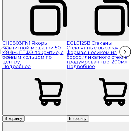
CH0803FN1 Якорь
EGL0125B Стаканы
магнитной мешалки 50
Стеклянные высокая
x 8мм, ПТФЭ покрытие, с
форма,с носиком из
осевым кольцом по
боросиликатного стекла,
центру
градуированные, 200мл
Подробнее
Подробнее
В корзину
В корзину