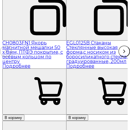
CH0803FN1 Якорь
EGL0125B Стаканы
магнитной мешалки 50
Стеклянные высокая
x 8мм, ПТФЭ покрытие, с
форма,с носиком из
осевым кольцом по
боросиликатного стекла,
центру
градуированные, 200мл
Подробнее
Подробнее
В корзину
В корзину