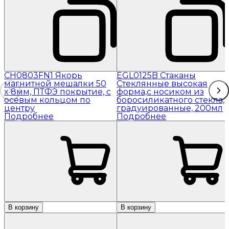
CH0803FN1 Якорь
EGL0125B Стаканы
магнитной мешалки 50
Стеклянные высокая
x 8мм, ПТФЭ покрытие, с
форма,с носиком из
осевым кольцом по
боросиликатного стекла,
центру
градуированные, 200мл
Подробнее
Подробнее
В корзину
В корзину