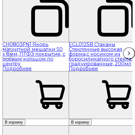
CH0803FN1 Якорь
EGL0125B Стаканы
магнитной мешалки 50
Стеклянные высокая
x 8мм, ПТФЭ покрытие, с
форма,с носиком из
осевым кольцом по
боросиликатного стекла,
центру
градуированные, 200мл
Подробнее
Подробнее
В корзину
В корзину