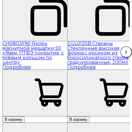
CH0803FN1 Якорь
EGL0125B Стаканы
магнитной мешалки 50
Стеклянные высокая
x 8мм, ПТФЭ покрытие, с
форма,с носиком из
осевым кольцом по
боросиликатного стекла,
центру
градуированные, 200мл
Подробнее
Подробнее
В корзину
В корзину