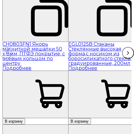
CH0803FN1 Якорь
EGL0125B Стаканы
магнитной мешалки 50
Стеклянные высокая
x 8мм, ПТФЭ покрытие, с
форма,с носиком из
осевым кольцом по
боросиликатного стекла,
центру
градуированные, 200мл
Подробнее
Подробнее
В корзину
В корзину