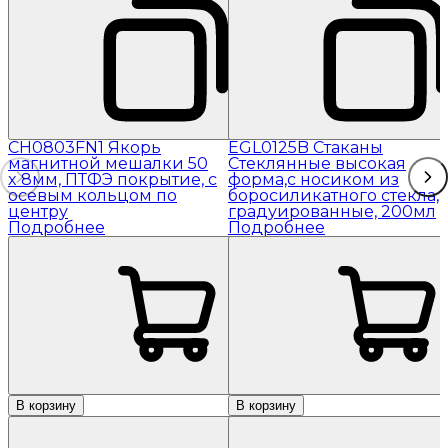
CH0803FN1 Якорь
EGL0125B Стаканы
магнитной мешалки 50
Стеклянные высокая
x 8мм, ПТФЭ покрытие, с
форма,с носиком из
осевым кольцом по
боросиликатного стекла,
центру
градуированные, 200мл
Подробнее
Подробнее
В корзину
В корзину