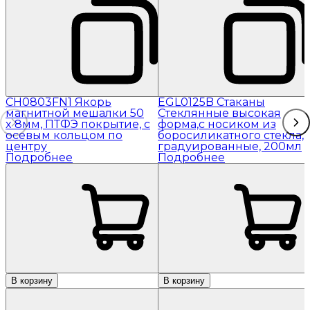
CH0803FN1 Якорь
EGL0125B Стаканы
магнитной мешалки 50
Стеклянные высокая
x 8мм, ПТФЭ покрытие, с
форма,с носиком из
осевым кольцом по
боросиликатного стекла,
центру
градуированные, 200мл
Подробнее
Подробнее
В корзину
В корзину