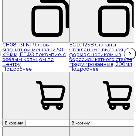
CH0803FN1 Якорь
EGL0125B Стаканы
магнитной мешалки 50
Стеклянные высокая
x 8мм, ПТФЭ покрытие, с
форма,с носиком из
осевым кольцом по
боросиликатного стекла,
центру
градуированные, 200мл
Подробнее
Подробнее
В корзину
В корзину