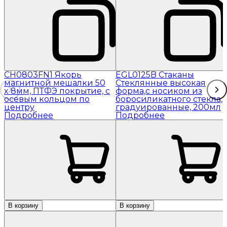
CH0803FN1 Якорь
EGL0125B Стаканы
магнитной мешалки 50
Стеклянные высокая
x 8мм, ПТФЭ покрытие, с
форма,с носиком из
осевым кольцом по
боросиликатного стекла,
центру
градуированные, 200мл
Подробнее
Подробнее
В корзину
В корзину