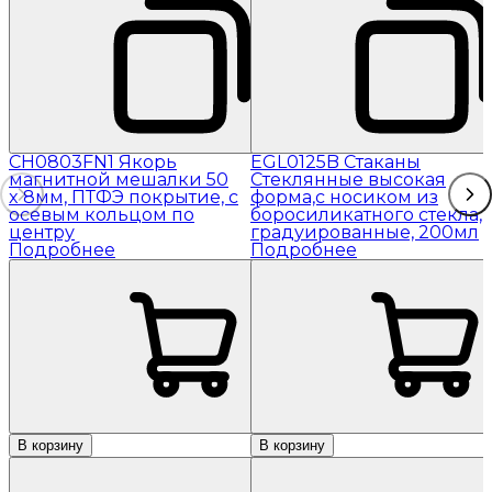
CH0803FN1 Якорь
EGL0125B Стаканы
магнитной мешалки 50
Стеклянные высокая
x 8мм, ПТФЭ покрытие, с
форма,с носиком из
осевым кольцом по
боросиликатного стекла,
центру
градуированные, 200мл
Подробнее
Подробнее
В корзину
В корзину