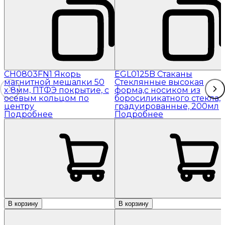
CH0803FN1 Якорь
EGL0125B Стаканы
магнитной мешалки 50
Стеклянные высокая
x 8мм, ПТФЭ покрытие, с
форма,с носиком из
осевым кольцом по
боросиликатного стекла,
центру
градуированные, 200мл
Подробнее
Подробнее
В корзину
В корзину