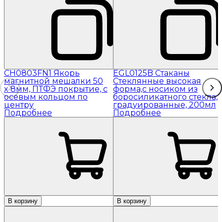
CH0803FN1 Якорь
EGL0125B Стаканы
магнитной мешалки 50
Стеклянные высокая
x 8мм, ПТФЭ покрытие, с
форма,с носиком из
осевым кольцом по
боросиликатного стекла,
центру
градуированные, 200мл
Подробнее
Подробнее
В корзину
В корзину