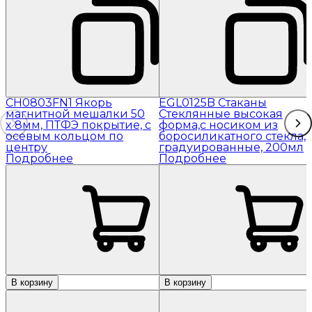
CH0803FN1 Якорь
EGL0125B Стаканы
магнитной мешалки 50
Стеклянные высокая
x 8мм, ПТФЭ покрытие, с
форма,с носиком из
осевым кольцом по
боросиликатного стекла,
центру
градуированные, 200мл
Подробнее
Подробнее
В корзину
В корзину