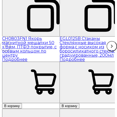
CH0803FN1 Якорь
EGL0125B Стаканы
магнитной мешалки 50
Стеклянные высокая
x 8мм, ПТФЭ покрытие, с
форма,с носиком из
осевым кольцом по
боросиликатного стекла,
центру
градуированные, 200мл
Подробнее
Подробнее
В корзину
В корзину