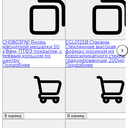
CH0803FN1 Якорь
EGL0125B Стаканы
магнитной мешалки 50
Стеклянные высокая
x 8мм, ПТФЭ покрытие, с
форма,с носиком из
осевым кольцом по
боросиликатного стекла,
центру
градуированные, 200мл
Подробнее
Подробнее
В корзину
В корзину