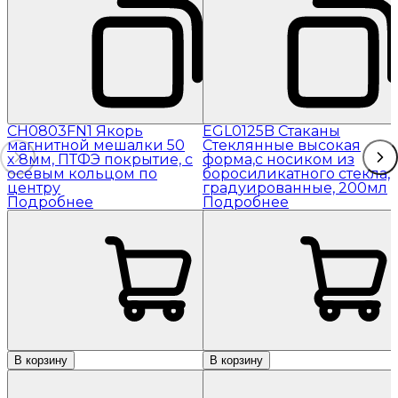
CH0803FN1 Якорь
EGL0125B Стаканы
магнитной мешалки 50
Стеклянные высокая
x 8мм, ПТФЭ покрытие, с
форма,с носиком из
осевым кольцом по
боросиликатного стекла,
центру
градуированные, 200мл
Подробнее
Подробнее
В корзину
В корзину