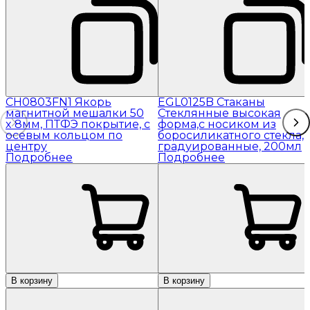
CH0803FN1 Якорь
EGL0125B Стаканы
магнитной мешалки 50
Стеклянные высокая
x 8мм, ПТФЭ покрытие, с
форма,с носиком из
осевым кольцом по
боросиликатного стекла,
центру
градуированные, 200мл
Подробнее
Подробнее
В корзину
В корзину