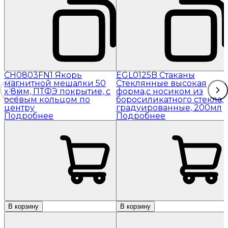
CH0803FN1 Якорь
EGL0125B Стаканы
магнитной мешалки 50
Стеклянные высокая
x 8мм, ПТФЭ покрытие, с
форма,с носиком из
осевым кольцом по
боросиликатного стекла,
центру
градуированные, 200мл
Подробнее
Подробнее
В корзину
В корзину