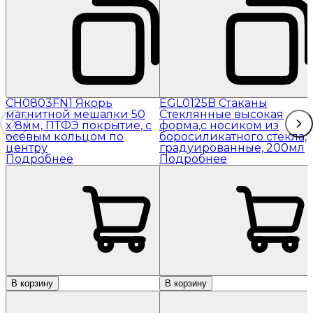
CH0803FN1 Якорь
EGL0125B Стаканы
магнитной мешалки 50
Стеклянные высокая
x 8мм, ПТФЭ покрытие, с
форма,с носиком из
осевым кольцом по
боросиликатного стекла,
центру
градуированные, 200мл
Подробнее
Подробнее
В корзину
В корзину