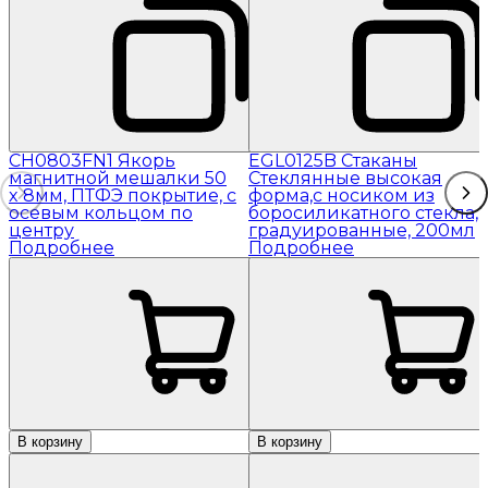
CH0803FN1 Якорь
EGL0125B Стаканы
магнитной мешалки 50
Стеклянные высокая
x 8мм, ПТФЭ покрытие, с
форма,с носиком из
осевым кольцом по
боросиликатного стекла,
центру
градуированные, 200мл
Подробнее
Подробнее
В корзину
В корзину