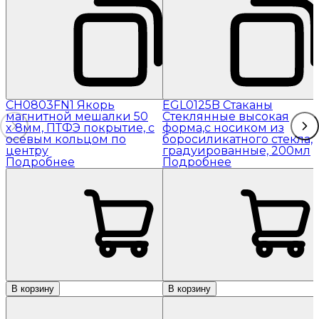
CH0803FN1 Якорь
EGL0125B Стаканы
магнитной мешалки 50
Стеклянные высокая
x 8мм, ПТФЭ покрытие, с
форма,с носиком из
осевым кольцом по
боросиликатного стекла,
центру
градуированные, 200мл
Подробнее
Подробнее
В корзину
В корзину