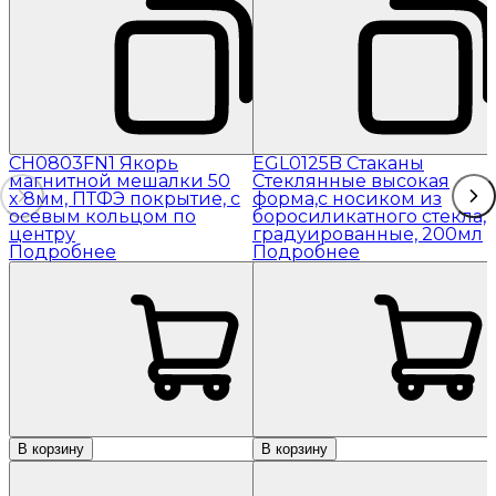
CH0803FN1 Якорь
EGL0125B Стаканы
магнитной мешалки 50
Стеклянные высокая
x 8мм, ПТФЭ покрытие, с
форма,с носиком из
осевым кольцом по
боросиликатного стекла,
центру
градуированные, 200мл
Подробнее
Подробнее
В корзину
В корзину