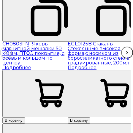
CH0803FN1 Якорь
EGL0125B Стаканы
магнитной мешалки 50
Стеклянные высокая
x 8мм, ПТФЭ покрытие, с
форма,с носиком из
осевым кольцом по
боросиликатного стекла,
центру
градуированные, 200мл
Подробнее
Подробнее
В корзину
В корзину