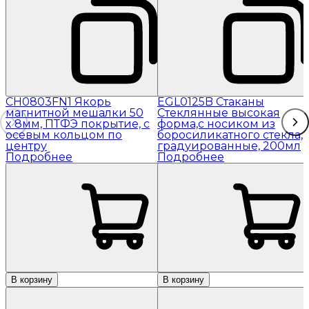
CH0803FN1 Якорь
EGL0125B Стаканы
магнитной мешалки 50
Стеклянные высокая
x 8мм, ПТФЭ покрытие, с
форма,с носиком из
осевым кольцом по
боросиликатного стекла,
центру
градуированные, 200мл
Подробнее
Подробнее
В корзину
В корзину