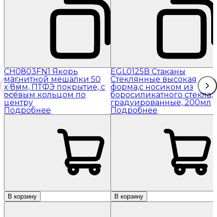
CH0803FN1 Якорь
EGL0125B Стаканы
магнитной мешалки 50
Стеклянные высокая
x 8мм, ПТФЭ покрытие, с
форма,с носиком из
осевым кольцом по
боросиликатного стекла,
центру
градуированные, 200мл
Подробнее
Подробнее
В корзину
В корзину