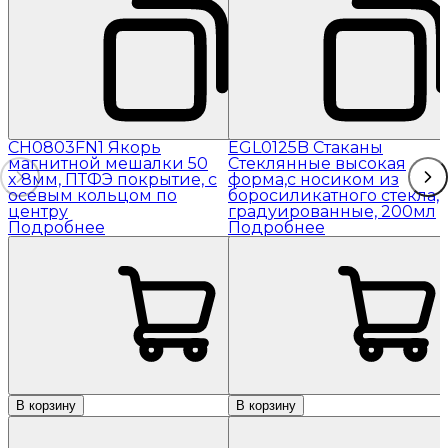
CH0803FN1 Якорь
EGL0125B Стаканы
магнитной мешалки 50
Стеклянные высокая
x 8мм, ПТФЭ покрытие, с
форма,с носиком из
осевым кольцом по
боросиликатного стекла,
центру
градуированные, 200мл
Подробнее
Подробнее
В корзину
В корзину